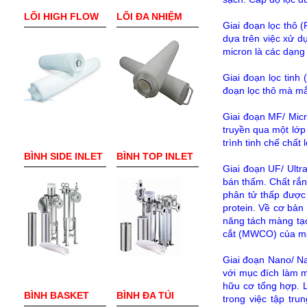
LÕI HIGH FLOW
LÕI ĐA NHIỆM
Giai đoạn lọc thô (
dựa trên việc xử d
micron là các dạng
Giai đoạn lọc tinh 
đoạn lọc thô mà mắ
Giai đoạn MF/ Micro
truyền qua một lớp 
trình tinh chế chất 
BÌNH SIDE INLET
BÌNH TOP INLET
Giai đoạn UF/ Ultr
bán thấm. Chất rắn 
phân tử thấp được 
protein. Về cơ bản
năng tách màng tạ
cắt (MWCO) của màn
Giai đoạn Nano/ Na
với mục đích làm m
hữu cơ tổng hợp. 
BÌNH BASKET
BÌNH ĐA TÚI
trong việc tập tru