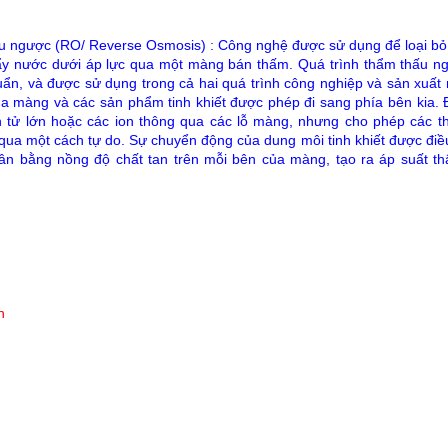
u ngược (RO/ Reverse Osmosis) : Công nghệ được sử dụng để loại bỏ
y nước dưới áp lực qua một màng bán thấm. Quá trình thẩm thấu ngượ
uẩn, và được sử dụng trong cả hai quá trình công nghiệp và sản xuất
của màng và các sản phẩm tinh khiết được phép đi sang phía bên kia.
 tử lớn hoặc các ion thông qua các lỗ màng, nhưng cho phép các 
qua một cách tự do. Sự chuyển động của dung môi tinh khiết được điề
ân bằng nồng độ chất tan trên mỗi bên của màng, tạo ra áp suất thẩ
n