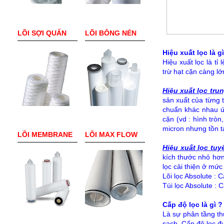
LÕI SỢI QUẤN
LÕI BÔNG NÉN
Hiệu xuất lọc là g
Hiệu xuất lọc là tỉ
trừ hạt cặn càng l
Hiệu xuất lọc tru
sản xuất của từng 
chuẩn khác nhau ứn
cặn (vd : hình tròn
micron nhưng tồn tạ
LÕI MEMBRANE
LÕI MAX FLOW
Hiệu xuất lọc tuy
kích thước nhỏ hơn 
lọc cải thiện ở mức
Lõi lọc Absolute : 
Túi lọc Absolute : C
Cấp độ lọc là gì ?
Là sự phân tầng th
sạch. Cấp độ lọc đ