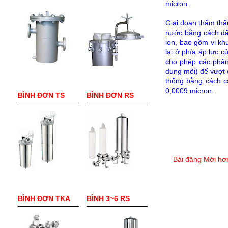
micron.
Giai đoạn thẩm thấ
nước bằng cách đẩ
ion, bao gồm vi kh
lại ở phía áp lực 
cho phép các phân
dung môi) để vượt 
thống bằng cách c
0,0009 micron.
BÌNH ĐƠN TS
BÌNH ĐƠN RS
Bài đăng Mới hơ
BÌNH ĐƠN TKA
BÌNH 3~6 RS