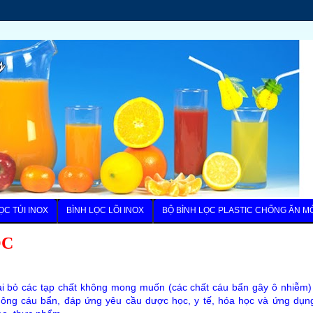
ỌC TÚI INOX
BÌNH LỌC LÕI INOX
BỘ BÌNH LỌC PLASTIC CHỐNG ĂN M
ỌC
loại bỏ các tạp chất không mong muốn (các chất cáu bẩn gây ô nhiễm
hông cáu bẩn, đáp ứng yêu cầu dược học, y tế, hóa học và ứng dụn