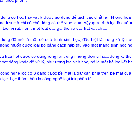
o, thực phẩm.
 động cơ học hay vật lý được sử dụng để tách các chất rắn không hòa 
ng lưu mà chỉ có chất lỏng có thể vượt qua. Vậy quá trình lọc là quá t
, tảo, vi rút, nấm, một loạt các giá thể và các hạt vật chất.
ụng để mô tả một số quá trình sinh học, đặc biệt là trong xử lý nư
ong muốn được loại bỏ bằng cách hấp thụ vào một màng sinh học hoặc
 và hầu hết được sử dụng rộng rãi trong những đơn vị hoạt động kỹ thu
hoạt động khác để xử lý, như trong lọc sinh học, nó là một bộ lọc kết hợp
công nghệ lọc có 3 dạng : Lọc bề mặt là giữ cặn phía trên bề mặt của v
ệu lọc. Lọc thẩm thấu là công nghệ loại trừ phân tử.