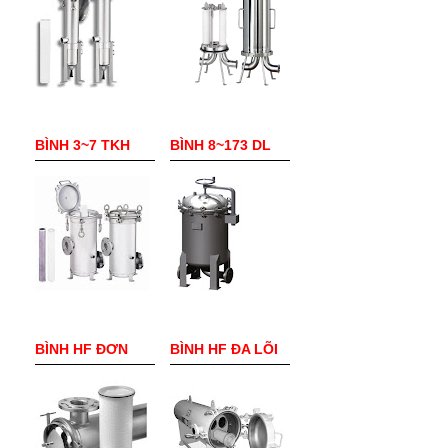
BÌNH 3~7 TKH
BÌNH 8~173 DL
BÌNH HF ĐƠN
BÌNH HF ĐA LÕI