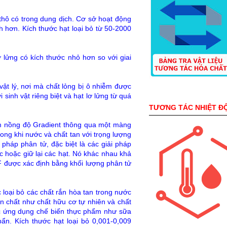
g thô có trong dung dịch. Cơ sở hoạt động
h hơn. Kích thước hạt loại bỏ từ 50-2000
lơ lửng có kích thước nhỏ hơn so với giai
c vật lý, nơi mà chất lỏng bị ô nhiễm được
sinh vật riêng biệt và hạt lơ lửng từ quá
TƯƠNG TÁC NHIỆT Đ
giảm nồng độ Gradient thông qua một màng
rong khi nước và chất tan với trọng lượng
pháp phân tử, đặc biệt là các giải pháp
c hoặc giữ lại các hạt. Nó khác nhau khả
 được xác định bằng khối lượng phân tử
 loại bỏ các chất rắn hòa tan trong nước
ền chất như chất hữu cơ tự nhiên và chất
ác ứng dụng chế biến thực phẩm như sữa
bẩn. Kích thước hạt loại bỏ 0,001-0,009