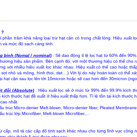
ì ?
 lệ phần trăm khả năng loại trừ hạt cặn có trong chất lỏng. Hiệu xuất l
ớn và mức độ sạch càng tinh.
ng bình (Nomal / nominal)
: Sẽ dao động tỉ lệ lọc hạt từ 60% đến 90%
thương hiệu sản phẩm. Bên cạnh đó, với một thương hiệu có thể cho r
g với nhiều hiệu xuất lọc khác nhau. Hiệu xuất có thể cao hoặc thấp
, sợi nhỏ và mỏng, hình thoi, dẹt....) Với lý do này hoàn toàn có thể x
i hạt cặn sau lọc lên tới 10micron hoặc sẽ cao hơn đến 30micron (ngoạ
ệt đối (Absolute)
: Hiệu xuất lọc sẽ ở mức từ 99% đến 99.9% kích thư
kích thước hạt đề xuất ở hiệu xuất thấp hơn. Tỉ lệ tồn tại kích thước hạ
 cao nhất.
Cấu trúc Micro-denier Melt-blown, Micro-denier fiber, Pleated Membrane.
ấu trúc lớp Microfiber, Melt-blown Microfiber,....
ứ cấp, mô tả các cấp độ tinh sạch khác nhau cho từng lĩnh vực công 
ược chia thành 5 giai đoạn như sau :