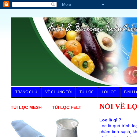
TRANG CHỦ
VỀ CHÚNG TÔI
TÚI LỌC
LÕI LỌC
BÌNH L
NÓI VỀ L
TÚI LỌC MESH
TÚI LỌC FELT
Lọc là gì ?
Lọc là quá trình 
phẩm tinh sạch, k