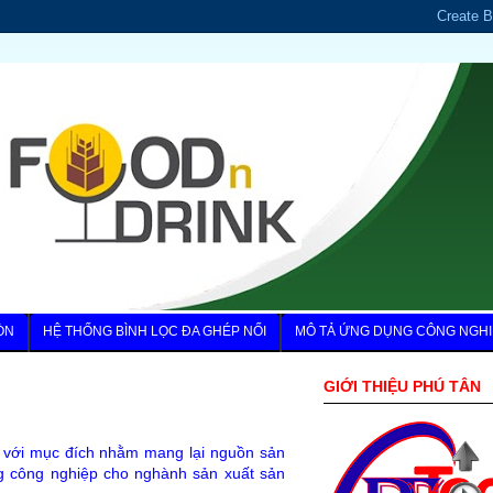
ÒN
HỆ THỐNG BÌNH LỌC ĐA GHÉP NỐI
MÔ TẢ ỨNG DỤNG CÔNG NGHI
GIỚI THIỆU PHÚ TÂN
) với mục đích nhằm mang lại nguồn sản
g công nghiệp cho nghành sản xuất sản