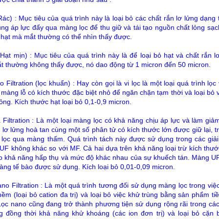
Rác) : Mục tiêu của quá trình này là loại bỏ các chất rắn lơ lửng dạn
ụng áp lực đẩy qua màng lọc để thu giữ và tái tạo nguồn chất lỏng sạc
 hạt mà mắt thường có thể nhìn thấy được.
(Hạt mịn) : Mục tiêu của quá trình này là để loại bỏ hạt và chất rắn 
t thường không thấy được, nó dao động từ 1 micron đến 50 micron.
 Filtration (lọc khuẩn) : Hay còn gọi là vi lọc là một loại quá trình lọ
màng lỗ có kích thước đặc biệt nhỏ để ngăn chặn tạm thời và loại bỏ vi 
lỏng. Kích thước hạt loại bỏ 0,1-0,9 micron.
a Filtration : Là một loại màng lọc có khả năng chịu áp lực và làm 
lơ lửng hoà tan cùng một số phân tử có kích thước lớn được giữ lại, t
lọc qua màng thấm. Quá trình tách này được sử dụng trong các giải 
 UF không khác so với MF. Cả hai dựa trên khả năng loại trừ kích thướ
o khả năng hấp thụ và mức độ khác nhau của sự khuếch tán. Màng UF
g tế bào được sử dụng. Kích loại bỏ 0,01-0,09 micron.
no Filtration : Là một quá trình tương đối sử dụng màng lọc trong việc
ềm (loại bỏ cation đa trị) và loại bỏ việc khử trùng bằng sản phẩm ti
Lọc nano cũng đang trở thành phương tiện sử dụng rộng rãi trong c
ng đồng thời khả năng khử khoáng (các ion đơn trị) và loại bỏ cặn 