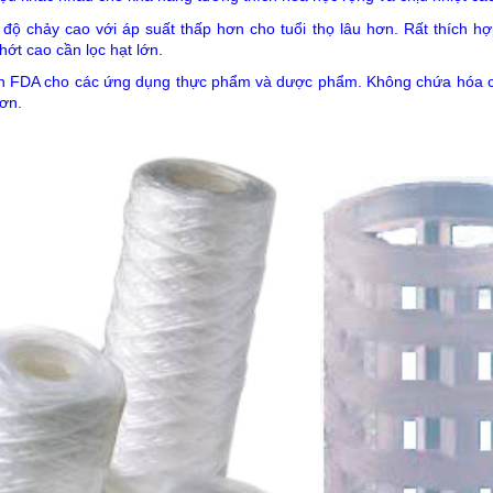
 độ chảy cao với áp suất thấp hơn cho tuổi thọ lâu hơn. Rất thích 
hớt cao cần lọc hạt lớn.
ẩn FDA cho các ứng dụng thực phẩm và dược phẩm. Không chứa hóa chấ
hơn.