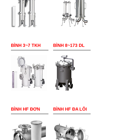
BÌNH 3~7 TKH
BÌNH 8~173 DL
BÌNH HF ĐƠN
BÌNH HF ĐA LÕI