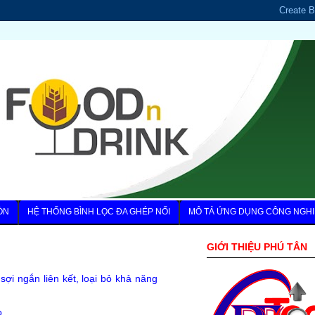
ÒN
HỆ THỐNG BÌNH LỌC ĐA GHÉP NỐI
MÔ TẢ ỨNG DỤNG CÔNG NGHI
GIỚI THIỆU PHÚ TÂN
sợi ngắn liên kết, loại bỏ khả năng
o.