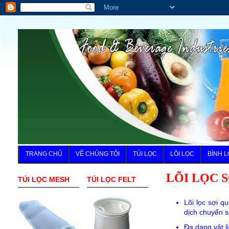
TRANG CHỦ
VỀ CHÚNG TÔI
TÚI LỌC
LÕI LỌC
BÌNH L
LÕI LỌC 
TÚI LỌC MESH
TÚI LỌC FELT
Lõi lọc sợi q
dịch chuyển s
Đa dạng vật l