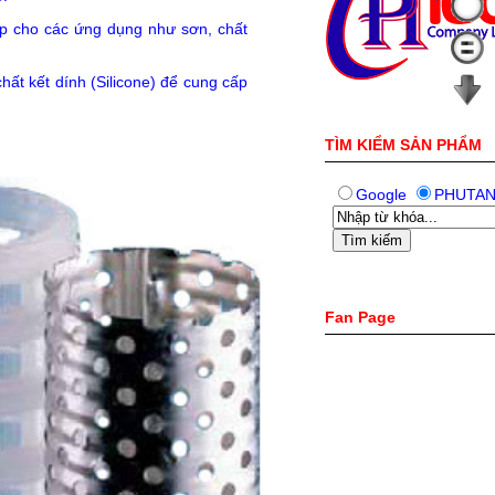
hợp cho các ứng dụng như sơn, chất
t kết dính (Silicone) để cung cấp
TÌM KIỂM SẢN PHẨM
Google
PHUTA
Fan Page