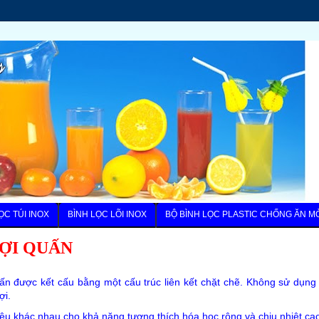
ỌC TÚI INOX
BÌNH LỌC LÕI INOX
BỘ BÌNH LỌC PLASTIC CHỐNG ĂN M
SỢI QUẤN
uấn được kết cấu bằng một cấu trúc liên kết chặt chẽ. Không sử dụng 
ợi.
iệu khác nhau cho khả năng tương thích hóa học rộng và chịu nhiệt ca