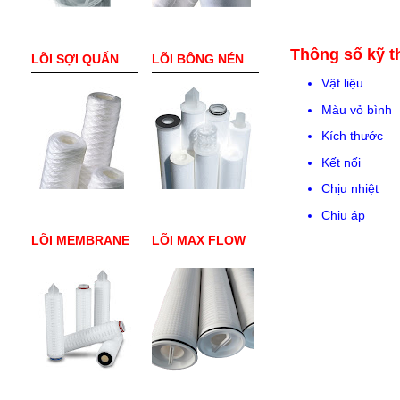
Thông số kỹ t
LÕI SỢI QUẤN
LÕI BÔNG NÉN
Vật liệu : P
Màu vỏ bình :
Kích thước :
Kết nối :
Chịu nhiệt :
Chịu áp : 40
LÕI MEMBRANE
LÕI MAX FLOW