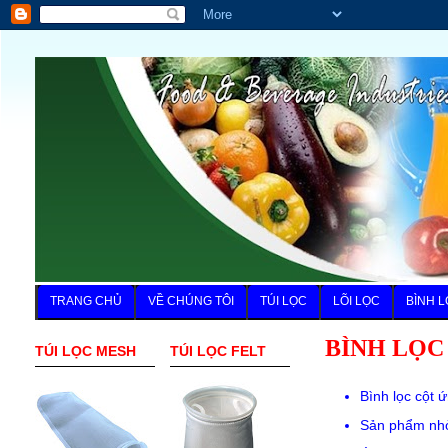
TRANG CHỦ
VỀ CHÚNG TÔI
TÚI LỌC
LÕI LỌC
BÌNH L
BÌNH LỌC
TÚI LỌC MESH
TÚI LỌC FELT
Bình lọc cột 
Sản phẩm nhỏ 