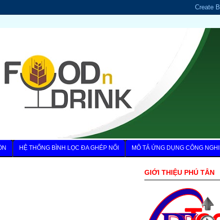
ÒN
HỆ THỐNG BÌNH LỌC ĐA GHÉP NỐI
MÔ TẢ ỨNG DỤNG CÔNG NGHI
GIỚI THIỆU PHÚ TÂN