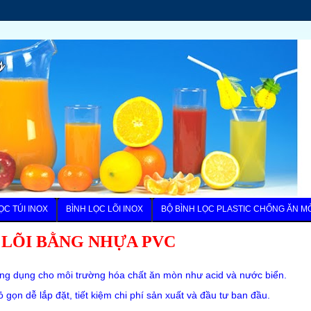
ỌC TÚI INOX
BÌNH LỌC LÕI INOX
BỘ BÌNH LỌC PLASTIC CHỐNG ĂN M
 LÕI BẰNG NHỰA PVC
ứng dụng cho môi trường hóa chất ăn mòn như acid và nước biển.
gọn dễ lắp đặt, tiết kiệm chi phí sản xuất và đầu tư ban đầu.