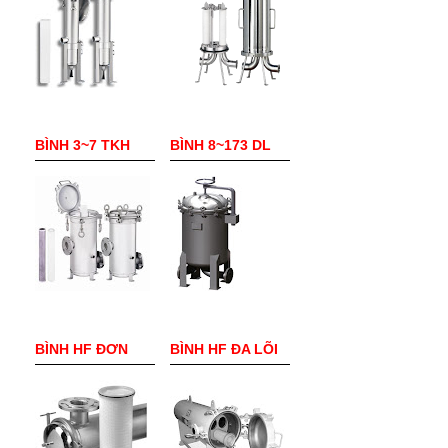
BÌNH 3~7 TKH
BÌNH 8~173 DL
BÌNH HF ĐƠN
BÌNH HF ĐA LÕI