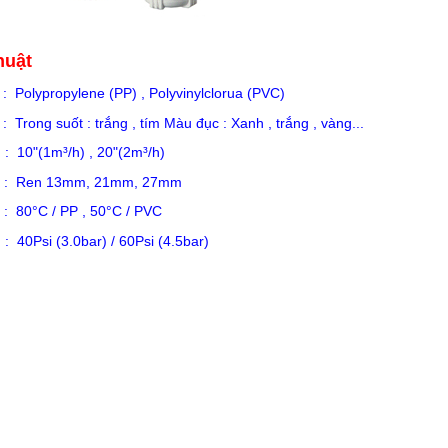
huật
olypropylene (PP) , Polyvinylclorua (PVC)
 Trong suốt : trắng , tím Màu đục : Xanh , trắng , vàng...
 10"(1m³/h) , 20"(2m³/h)
 Ren 13mm, 21mm, 27mm
 80°C / PP , 50°C / PVC
Psi (3.0bar) / 60Psi (4.5bar)